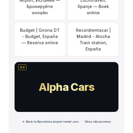
Airport, Испания —
Luchthaven,
Бронируйте
Spanje — Boek
онлайн
online
Budget | Girona DT
Recordrentacar |
- Budget, España
Madrid - Atocha
— Reserva online
Train station,
España
Ad
Alpha Cars
·
← Back to Barcelona airport rental cars
Otras ubicaciones