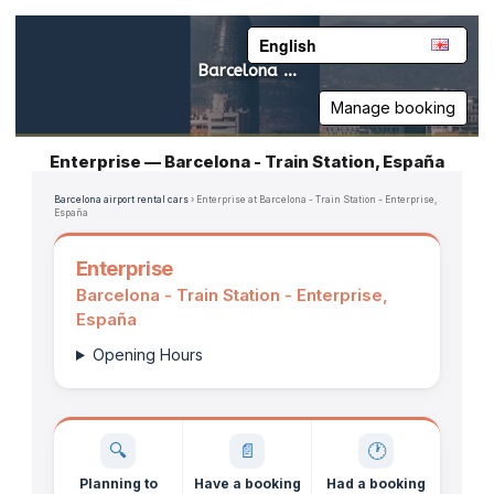
Barcelona Airport Rental Car
English
Barcelona Airport
Rental Car
Manage booking
Enterprise — Barcelona - Train Station, España
Barcelona airport rental cars
› Enterprise at Barcelona - Train Station - Enterprise,
España
Enterprise
Barcelona - Train Station - Enterprise,
España
Opening Hours
🔍
📄
🕐
Planning to
Have a booking
Had a booking