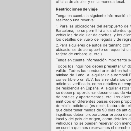
oficina de alquiler y en la moneda local.
Restricciones de viaje
Tenga en cuenta la siguiente información i
realizado una reserva:
1. Para las ubicaciones del aeropuerto de
Barcelona, no se permitirá a los clientes 
vehículos de alquiler de coches, y los cl
los detalles del vuelo de llegada y de regr
2.Para alquileres de autos de tamaño com
ubicaciones de aeropuerto se requerirá un 
tarjeta de embarque, etc.)
Tenga en cuenta información importante s
Todos los inquilinos deben presentar un 
válido. Todos los conductores deben haber
mínimo de 1 año. Al alquilar un automóvil E
convertible o un SUV, los arrendatarios d
adicional verificada, como detalles de em
de residencia en España. Al alquilar estos
se deben proporcionar documentos de viaj
de hoteles y apartamentos, etc. Los clie
emitidos en diferentes países deben prop
domicilio adicional (es decir, factura de te
que debe tener menos de 90 días de antigü
inquilinos deben proporcionar prueba de a
local y del país de origen, como detalles 
vehículos no se pueden reservar con meno
en cuenta que nos reservamos el derecho de