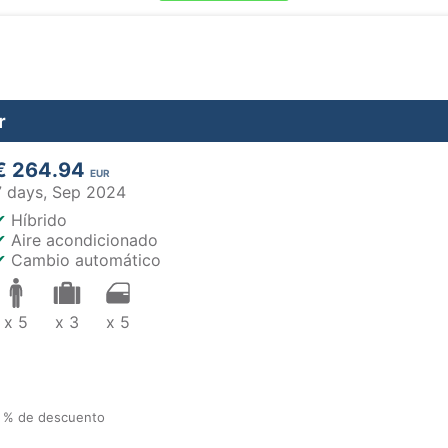
r
€ 264.94
EUR
7 days,
Sep 2024
✔
Híbrido
✔
Aire acondicionado
✔
Cambio automático
x 5
x 3
x 5
10 % de descuento