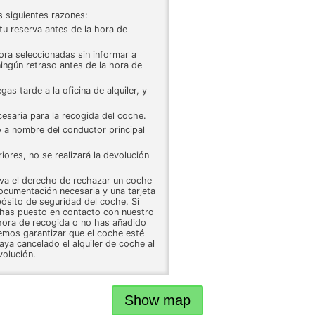
s siguientes razones:
 tu reserva antes de la hora de
ora seleccionadas sin informar a
ningún retraso antes de la hora de
gas tarde a la oficina de alquiler, y
esaria para la recogida del coche.
o a nombre del conductor principal
riores, no se realizará la devolución
rva el derecho de rechazar un coche
documentación necesaria y una tarjeta
pósito de seguridad del coche. Si
te has puesto en contacto con nuestro
a hora de recogida o no has añadido
demos garantizar que el coche esté
aya cancelado el alquiler de coche al
olución.
Show map