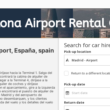
lona Airport
Rental 
Search for car hir
ort, España, spain
Pick-up location
iríjase hacia la Terminal 1. Salga del
Return to a different locat
ncontrará la cabina de alquiler de
gar a la Terminal 4, diríjase a la
uiler de coches y diríjase
Pick-up date
 el aparcamiento, gire a la izquierda
e encontrará el puesto de alquiler de
e Madrid y del aeropuerto de
no desembarquen, y los clientes
Return date
da del vuelo y los detalles del vuelo