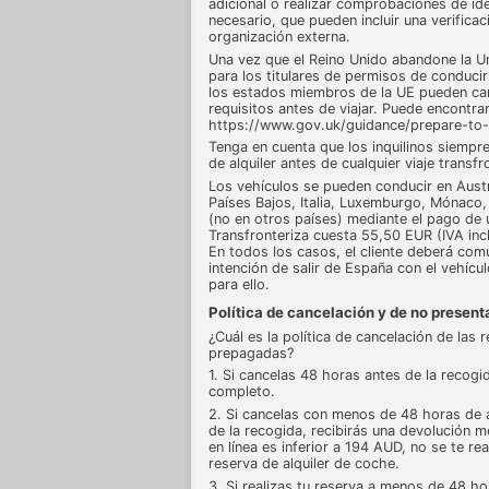
adicional o realizar comprobaciones de iden
necesario, que pueden incluir una verifica
organización externa.
Una vez que el Reino Unido abandone la Un
para los titulares de permisos de conduci
los estados miembros de la UE pueden cam
requisitos antes de viajar. Puede encontr
https://www.gov.uk/guidance/prepare-to-d
Tenga en cuenta que los inquilinos siempre
de alquiler antes de cualquier viaje transfr
Los vehículos se pueden conducir en Austri
Países Bajos, Italia, Luxemburgo, Mónaco, 
(no en otros países) mediante el pago de 
Transfronteriza cuesta 55,50 EUR (IVA incl
En todos los casos, el cliente deberá com
intención de salir de España con el vehícul
para ello.
Política de cancelación y de no presen
¿Cuál es la política de cancelación de las 
prepagadas?
1. Si cancelas 48 horas antes de la recogi
completo.
2. Si cancelas con menos de 48 horas de 
de la recogida, recibirás una devolución 
en línea es inferior a 194 AUD, no se te re
reserva de alquiler de coche.
3. Si realizas tu reserva a menos de 48 ho