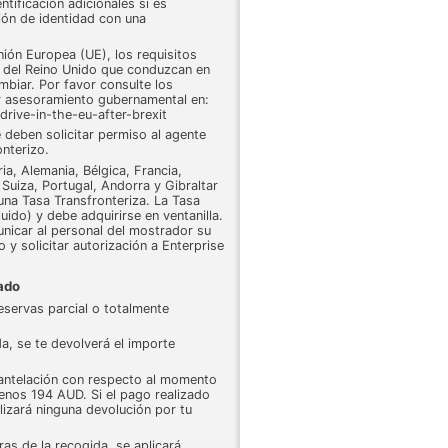
tificación adicionales si es
ción de identidad con una
ión Europea (UE), los requisitos
r del Reino Unido que conduzcan en
biar. Por favor consulte los
ar asesoramiento gubernamental en:
rive-in-the-eu-after-brexit
 deben solicitar permiso al agente
onterizo.
a, Alemania, Bélgica, Francia,
Suiza, Portugal, Andorra y Gibraltar
una Tasa Transfronteriza. La Tasa
uido) y debe adquirirse en ventanilla.
unicar al personal del mostrador su
o y solicitar autorización a Enterprise
tado
reservas parcial o totalmente
da, se te devolverá el importe
antelación con respecto al momento
menos 194 AUD. Si el pago realizado
alizará ninguna devolución por tu
ras de la recogida, se aplicará