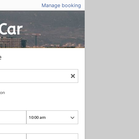
Manage booking
Car
e
ion