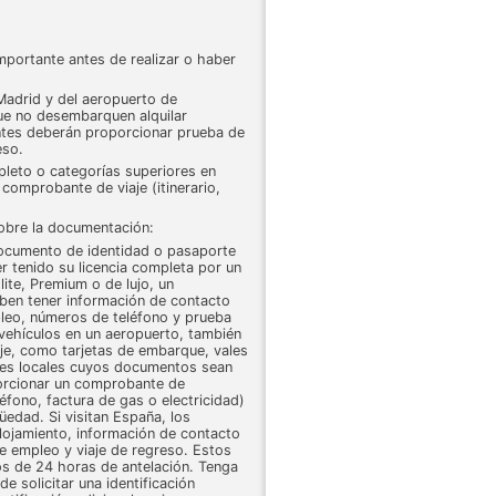
mportante antes de realizar o haber
 Madrid y del aeropuerto de
que no desembarquen alquilar
ientes deberán proporcionar prueba de
eso.
pleto o categorías superiores en
comprobante de viaje (itinerario,
obre la documentación:
documento de identidad o pasaporte
 tenido su licencia completa por un
lite, Premium o de lujo, un
eben tener información de contacto
pleo, números de teléfono y prueba
 vehículos en un aeropuerto, también
e, como tarjetas de embarque, vales
ntes locales cuyos documentos sean
orcionar un comprobante de
léfono, factura de gas o electricidad)
edad. Si visitan España, los
lojamiento, información de contacto
de empleo y viaje de regreso. Estos
s de 24 horas de antelación. Tenga
 solicitar una identificación