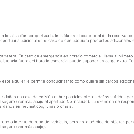
a localización aeroportuaria. Incluída en el coste total de la reserva per
portuaria adicional en el caso de que adquiera productos adicionales e
carretera. En caso de emergencia en horario comercial, llama al número f
 asistencia fuera del horario comercial puede suponer un cargo extra. 
ye este alquiler le permite conducir tanto como quiera sin cargos adiciona
or daños en caso de colisión cubre parcialmente los daños sufridos por
el seguro (ver más abajo el apartado No incluido). La exención de respo
los daños en neumáticos, lunas o chasis.
 robo o intento de robo del vehículo, pero no la pérdida de objetos pe
l seguro (ver más abajo).